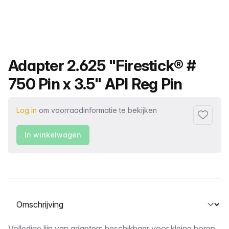
Productnaam
Adapter 2.625 "Firestick® #
750 Pin x 3.5" API Reg Pin
Log in
om voorraadinformatie te bekijken
Toevoeg
In winkelwagen
Selecteer een tabblad
Volledige lijn van adapters beschikbaar voor kleine boren