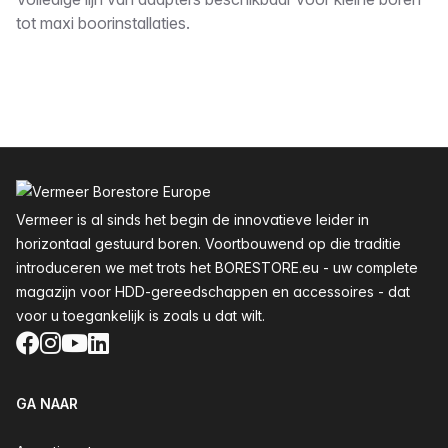
Omschrijving
tot maxi boorinstallaties.
Voettekst
Vermeer is al sinds het begin de innovatieve leider in
horizontaal gestuurd boren. Voortbouwend op die traditie
introduceren we met trots het BORESTORE.eu - uw complete
magazijn voor HDD-gereedschappen en accessoires - dat
voor u toegankelijk is zoals u dat wilt.
Facebook
Instagram
YouTube
LinkedIn
GA NAAR