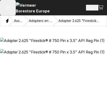
Beki
Zoek pr
Hoofdmenu openen
Thuis
Assortiment
Adapters en Trekkende Ogen
Adapter 2.625 "Firestick® # 750 Pin x 3.5" API Reg Pin