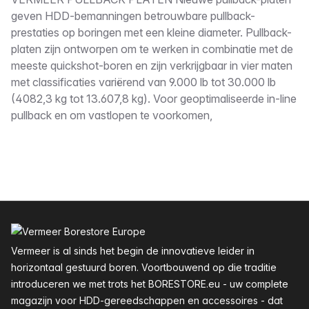
Omschrijving
geven HDD-bemanningen betrouwbare pullback-
prestaties op boringen met een kleine diameter. Pullback-
platen zijn ontworpen om te werken in combinatie met de
meeste quickshot-boren en zijn verkrijgbaar in vier maten
met classificaties variërend van 9.000 lb tot 30.000 lb
(4082,3 kg tot 13.607,8 kg). Voor geoptimaliseerde in-line
pullback en om vastlopen te voorkomen,
Voettekst
Vermeer is al sinds het begin de innovatieve leider in
horizontaal gestuurd boren. Voortbouwend op die traditie
introduceren we met trots het BORESTORE.eu - uw complete
magazijn voor HDD-gereedschappen en accessoires - dat