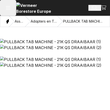
Beki
Zoek pr
Hoofdmenu openen
Thuis
Assortiment
Adapters en Trekkende Ogen
PULLBACK TAB MACHINE - 21K QS DRAAIBAAR