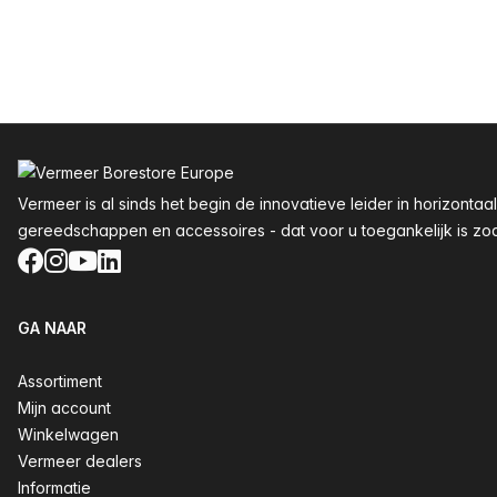
Voettekst
Vermeer is al sinds het begin de innovatieve leider in horizon
gereedschappen en accessoires - dat voor u toegankelijk is zoals
Facebook
Instagram
YouTube
LinkedIn
GA NAAR
Assortiment
Mijn account
Winkelwagen
Vermeer dealers
Informatie