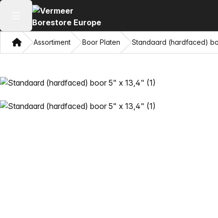
Hoofdmenu openen
Thuis
Assortiment
Boor Platen
Standaard (hardfaced) boo