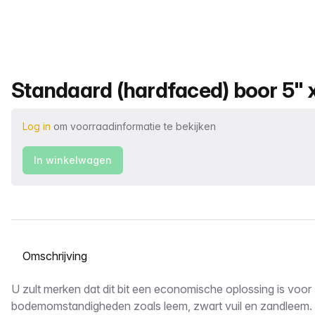
Productnaam
Standaard (hardfaced) boor 5" x
Log in
om voorraadinformatie te bekijken
In winkelwagen
Selecteer een tabblad
Omschrijving
U zult merken dat dit bit een economische oplossing is voor
bodemomstandigheden zoals leem, zwart vuil en zandleem.