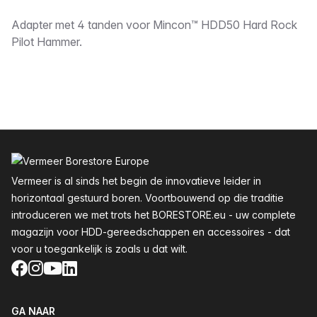
Omschrijving
Adapter met 4 tanden voor Mincon™ HDD50 Hard Rock
Pilot Hammer.
Voettekst
Vermeer is al sinds het begin de innovatieve leider in
horizontaal gestuurd boren. Voortbouwend op die traditie
introduceren we met trots het BORESTORE.eu - uw complete
magazijn voor HDD-gereedschappen en accessoires - dat
voor u toegankelijk is zoals u dat wilt.
Facebook
Instagram
YouTube
LinkedIn
GA NAAR