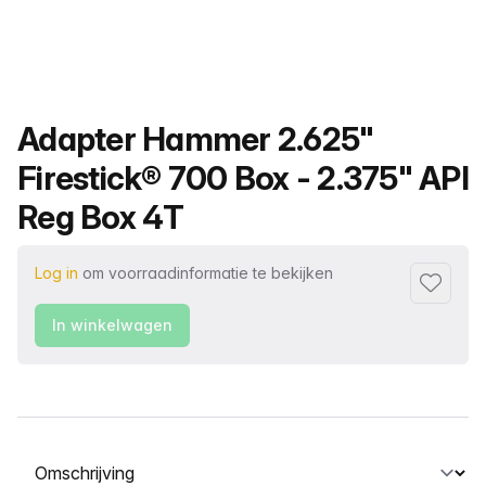
Productnaam
Adapter Hammer 2.625"
Firestick® 700 Box - 2.375" API
Reg Box 4T
Log in
om voorraadinformatie te bekijken
Toevoeg
In winkelwagen
Selecteer een tabblad