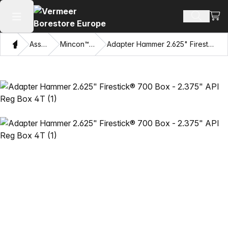
Beki
Zoek pr
Hoofdmenu openen
Thuis
Assortiment
Mincon™ HDD Hamers
Adapter Hammer 2.625" Firestick® 700 Box - 2.375" API Reg Box 4T