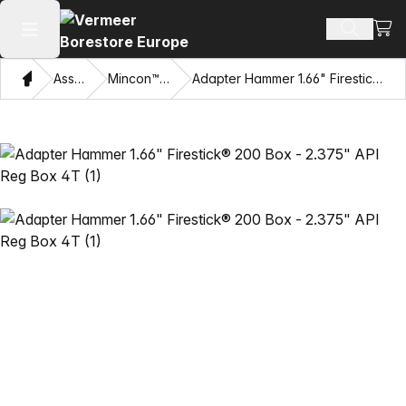
Beki
Zoek pr
Hoofdmenu openen
Thuis
Assortiment
Mincon™ HDD Hamers
Adapter Hammer 1.66" Firestick® 200 Box - 2.375" API Reg Box 4T