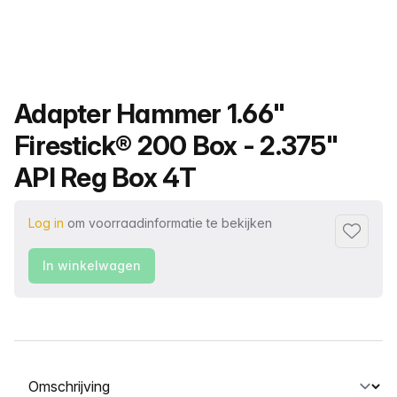
Productnaam
Adapter Hammer 1.66"
Firestick® 200 Box - 2.375"
API Reg Box 4T
Log in
om voorraadinformatie te bekijken
Toevoeg
In winkelwagen
Selecteer een tabblad