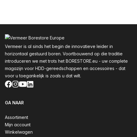
Voettekst
Vermeer is al sinds het begin de innovatieve leider in
horizontaal gestuurd boren. Voortbouwend op die traditie
introduceren we met trots het BORESTORE.eu - uw complete
magazijn voor HDD-gereedschappen en accessoires - dat
voor u toegankelijk is zoals u dat wilt.
Facebook
Instagram
YouTube
LinkedIn
GA NAAR
Assortiment
Mijn account
Winkelwagen