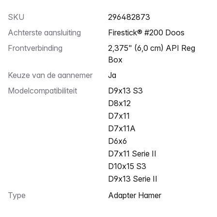
SKU
296482873
Achterste aansluiting
Firestick® #200 Doos
Frontverbinding
2,375" (6,0 cm) API Reg
Box
Keuze van de aannemer
Ja
Modelcompatibiliteit
D9x13 S3
D8x12
D7x11
D7x11A
D6x6
D7x11 Serie II
D10x15 S3
D9x13 Serie II
Type
Adapter Hamer