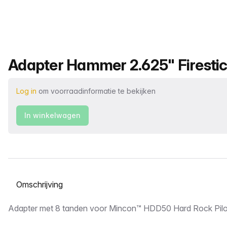
Productnaam
Adapter Hammer 2.625" Firestic
Log in
om voorraadinformatie te bekijken
In winkelwagen
Selecteer een tabblad
Omschrijving
Adapter met 8 tanden voor Mincon™ HDD50 Hard Rock Pil