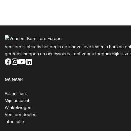
Voettekst
Vermeer is al sinds het begin de innovatieve leider in horizon
gereedschappen en accessoires - dat voor u toegankelijk is zoals
Facebook
Instagram
YouTube
LinkedIn
GA NAAR
Assortiment
Mijn account
Winkelwagen
Vermeer dealers
Informatie