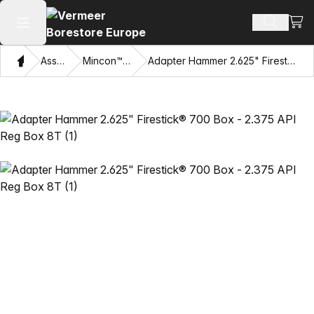
Beki
Zoek pr
Hoofdmenu openen
Thuis
Assortiment
Mincon™ HDD Hamers
Adapter Hammer 2.625" Firestick® 700 Box - 2.375 API Reg Box 8T