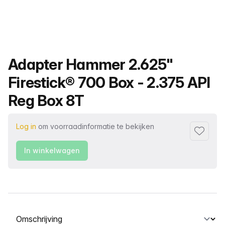
Productnaam
Adapter Hammer 2.625"
Firestick® 700 Box - 2.375 API
Reg Box 8T
Log in
om voorraadinformatie te bekijken
Toevoeg
In winkelwagen
Selecteer een tabblad