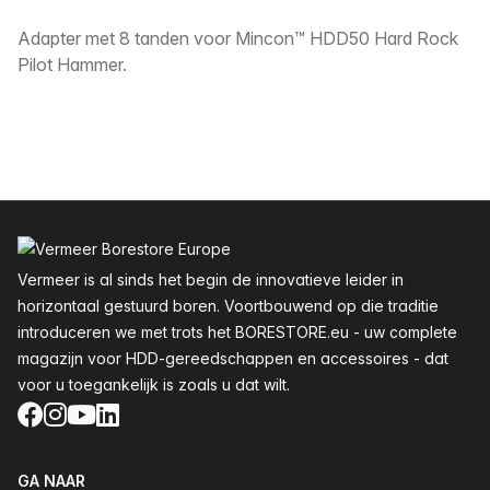
Omschrijving
Adapter met 8 tanden voor Mincon™ HDD50 Hard Rock
Pilot Hammer.
Voettekst
Vermeer is al sinds het begin de innovatieve leider in
horizontaal gestuurd boren. Voortbouwend op die traditie
introduceren we met trots het BORESTORE.eu - uw complete
magazijn voor HDD-gereedschappen en accessoires - dat
voor u toegankelijk is zoals u dat wilt.
Facebook
Instagram
YouTube
LinkedIn
GA NAAR