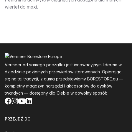
Opis:__________
wierteł do maxi.
Stopka
Vermeer od samego początku jest innowacyjnym liderem w
dziedzinie poziomych przewiertów sterowanych. Opierając
się na tej tradycji, z dumą przedstawiamy BORESTORE.eu —
kompletny magazyn narzędzi i akcesoriów do dysków
twardych — dostępny dla Ciebie w dowolny sposób.
Facebook
Instagram
YouTube
LinkedIn
PRZEJDŹ DO