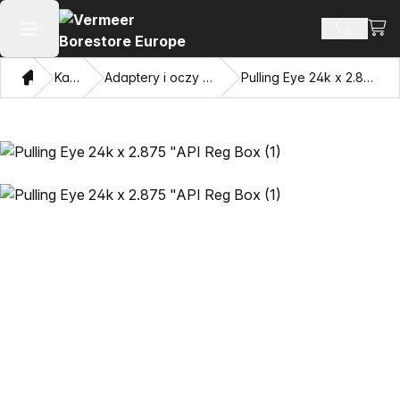
Zoba
Szukaj 
Otwórz menu główne
Dom
Katalog
Adaptery i oczy przyciągające
Pulling Eye 24k x 2.875 "API Reg Box