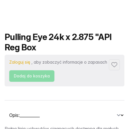
Nazwa produktu
Pulling Eye 24k x 2.875 "API
Reg Box
Zaloguj się
, aby zobaczyć informacje o zapasach
Dodaj d
Dodaj do koszyka
Wybierz kartę
Pełna linia uchwytów ciągnących dostępna dla małych