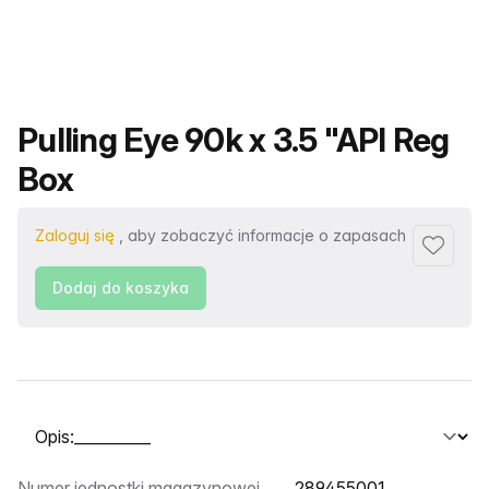
Nazwa produktu
Pulling Eye 90k x 3.5 "API Reg
Box
Zaloguj się
, aby zobaczyć informacje o zapasach
Dodaj d
Dodaj do koszyka
Wybierz kartę
Numer jednostki magazynowej
289455001