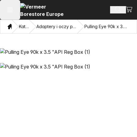
Zoba
Szukaj 
Otwórz menu główne
Dom
Katalog
Adaptery i oczy przyciągające
Pulling Eye 90k x 3.5 "API Reg Box