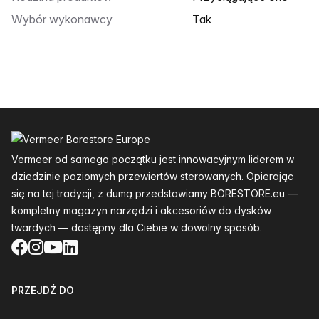
Wybór wykonawcy
Tak
Stopka
Vermeer od samego początku jest innowacyjnym liderem w
dziedzinie poziomych przewiertów sterowanych. Opierając
się na tej tradycji, z dumą przedstawiamy BORESTORE.eu —
kompletny magazyn narzędzi i akcesoriów do dysków
twardych — dostępny dla Ciebie w dowolny sposób.
Facebook
Instagram
YouTube
LinkedIn
PRZEJDŹ DO