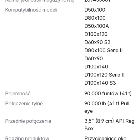
Kompatybilność modeli
D50x100
D80x100
D50x100A
D100x120
D60x90 S3
D80x100 Seria II
D60x90
D100x140
D100x120 Seria II
D100x140 S3
Pojemność
90 000 funtów (41 t)
Połączenie tylne
90 000 lb (41 t) Pull
eye
Przednie połączenie
3,5" (8,9 cm) API Reg
Box
Rodzina produktów
Przyciągające oko