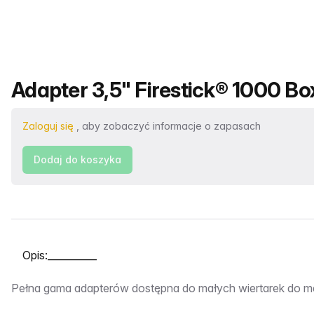
Nazwa produktu
Adapter 3,5" Firestick® 1000 Box
Zaloguj się
, aby zobaczyć informacje o zapasach
Dodaj do koszyka
Wybierz kartę
Opis:__________
Pełna gama adapterów dostępna do małych wiertarek do ma