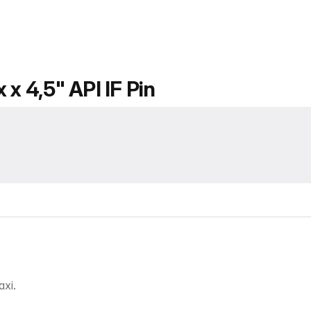
 x 4,5" API IF Pin
xi.