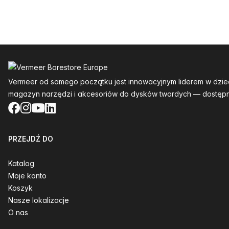
Stopka
Vermeer od samego początku jest innowacyjnym liderem w dzie
magazyn narzędzi i akcesoriów do dysków twardych — dostępn
Facebook
Instagram
YouTube
LinkedIn
PRZEJDŹ DO
Katalog
Moje konto
Koszyk
Nasze lokalizacje
O nas