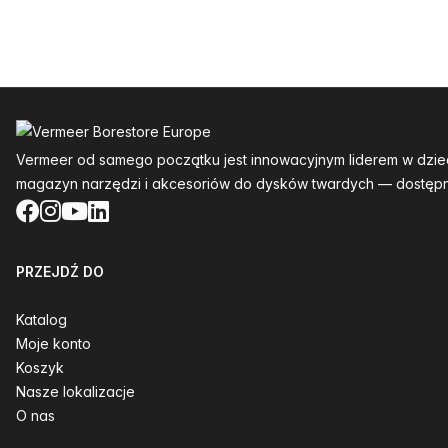
Stopka
Vermeer od samego początku jest innowacyjnym liderem w dzie
magazyn narzędzi i akcesoriów do dysków twardych — dostępn
Facebook
Instagram
YouTube
LinkedIn
PRZEJDŹ DO
Katalog
Moje konto
Koszyk
Nasze lokalizacje
O nas