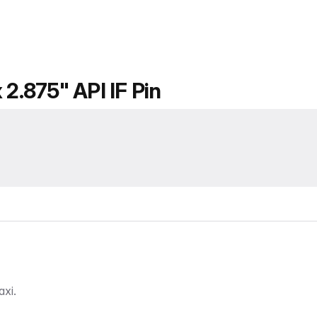
 2.875" API IF Pin
xi.