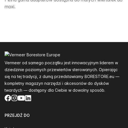
Opis:__________
maxi.
Stopka
Vermeer od samego początku jest innowacyjnym liderem w
dziedzinie poziomych przewiertów sterowanych. Opierając
się na tej tradycji, z dumą przedstawiamy BORESTORE.eu —
kompletny magazyn narzędzi i akcesoriów do dysków
twardych — dostępny dla Ciebie w dowolny sposób.
Facebook
Instagram
YouTube
LinkedIn
PRZEJDŹ DO