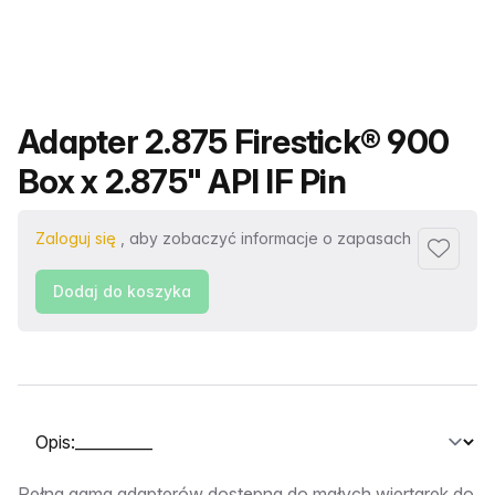
Nazwa produktu
Adapter 2.875 Firestick® 900
Box x 2.875" API IF Pin
Zaloguj się
, aby zobaczyć informacje o zapasach
Dodaj d
Dodaj do koszyka
Wybierz kartę
Pełna gama adapterów dostępna do małych wiertarek do