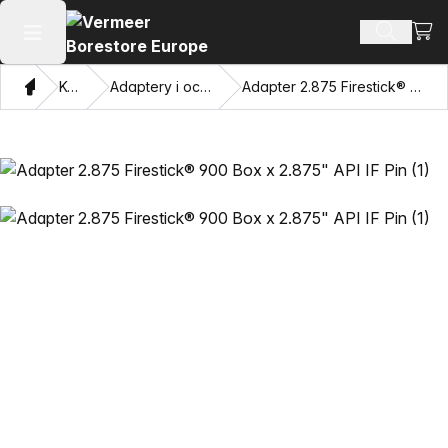
Zoba
Szukaj 
Otwórz menu główne
Dom
Katalog
Adaptery i oczy przyciągające
Adapter 2.875 Firestick® 900 Box x 2.875" API IF Pin