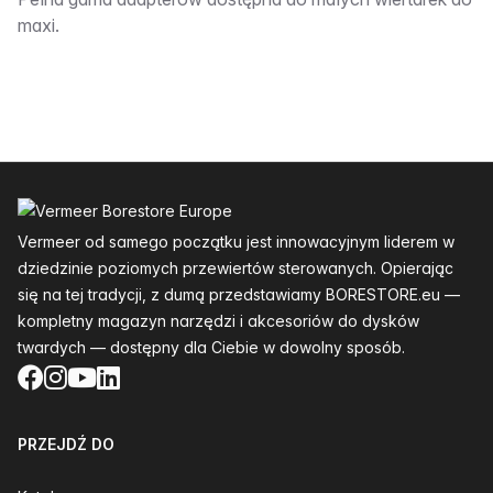
Opis:__________
maxi.
Stopka
Vermeer od samego początku jest innowacyjnym liderem w
dziedzinie poziomych przewiertów sterowanych. Opierając
się na tej tradycji, z dumą przedstawiamy BORESTORE.eu —
kompletny magazyn narzędzi i akcesoriów do dysków
twardych — dostępny dla Ciebie w dowolny sposób.
Facebook
Instagram
YouTube
LinkedIn
PRZEJDŹ DO