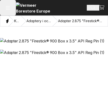
Zoba
Szukaj 
Otwórz menu główne
Dom
Katalog
Adaptery i oczy przyciągające
Adapter 2.875 "Firestick® 900 Box x 3.5" API Reg Pin