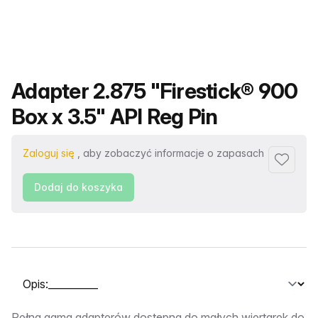
Nazwa produktu
Adapter 2.875 "Firestick® 900
Box x 3.5" API Reg Pin
Zaloguj się
, aby zobaczyć informacje o zapasach
Dodaj d
Dodaj do koszyka
Wybierz kartę
Pełna gama adapterów dostępna do małych wiertarek do