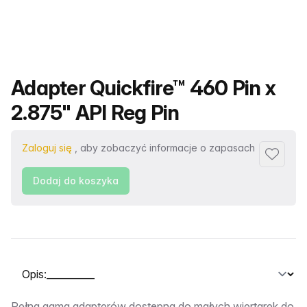
Nazwa produktu
Adapter Quickfire™ 460 Pin x
2.875" API Reg Pin
Zaloguj się
, aby zobaczyć informacje o zapasach
Dodaj d
Dodaj do koszyka
Wybierz kartę
Pełna gama adapterów dostępna do małych wiertarek do