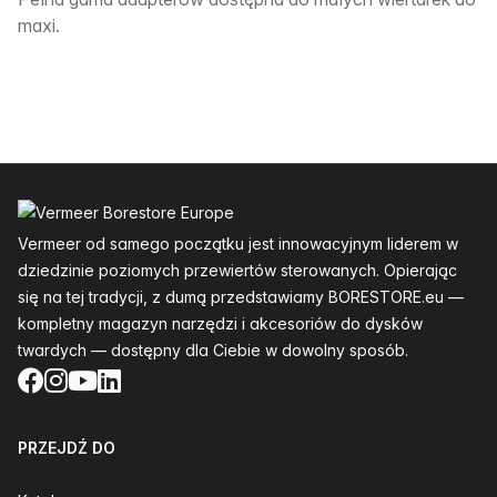
Opis:__________
maxi.
Stopka
Vermeer od samego początku jest innowacyjnym liderem w
dziedzinie poziomych przewiertów sterowanych. Opierając
się na tej tradycji, z dumą przedstawiamy BORESTORE.eu —
kompletny magazyn narzędzi i akcesoriów do dysków
twardych — dostępny dla Ciebie w dowolny sposób.
Facebook
Instagram
YouTube
LinkedIn
PRZEJDŹ DO