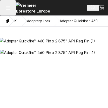
Zoba
Szukaj 
Otwórz menu główne
Dom
Katalog
Adaptery i oczy przyciągające
Adapter Quickfire™ 460 Pin x 2.875" API Reg Pin