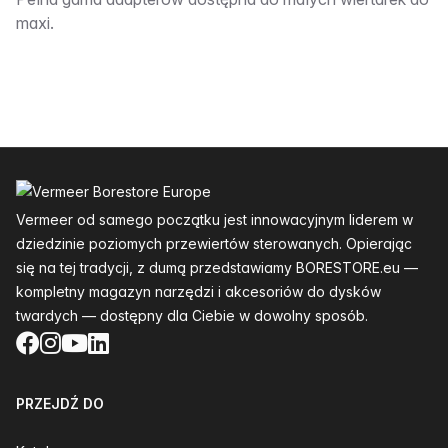
Opis:__________
maxi.
Stopka
Vermeer od samego początku jest innowacyjnym liderem w
dziedzinie poziomych przewiertów sterowanych. Opierając
się na tej tradycji, z dumą przedstawiamy BORESTORE.eu —
kompletny magazyn narzędzi i akcesoriów do dysków
twardych — dostępny dla Ciebie w dowolny sposób.
Facebook
Instagram
YouTube
LinkedIn
PRZEJDŹ DO