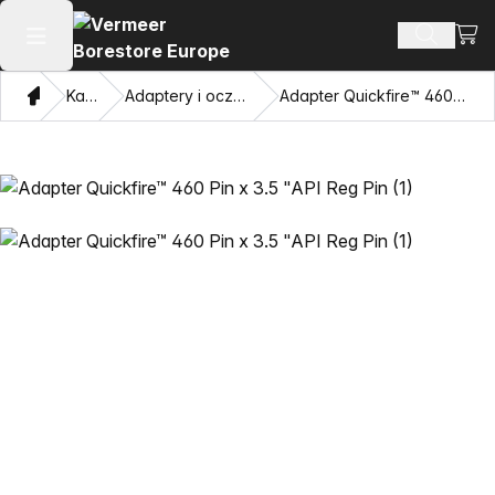
Zoba
Szukaj 
Otwórz menu główne
Dom
Katalog
Adaptery i oczy przyciągające
Adapter Quickfire™ 460 Pin x 3.5 "API Reg Pin