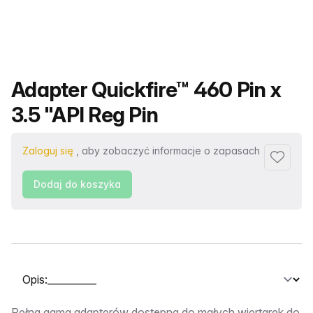
Nazwa produktu
Adapter Quickfire™ 460 Pin x
3.5 "API Reg Pin
Zaloguj się
, aby zobaczyć informacje o zapasach
Dodaj d
Dodaj do koszyka
Wybierz kartę
Pełna gama adapterów dostępna do małych wiertarek do