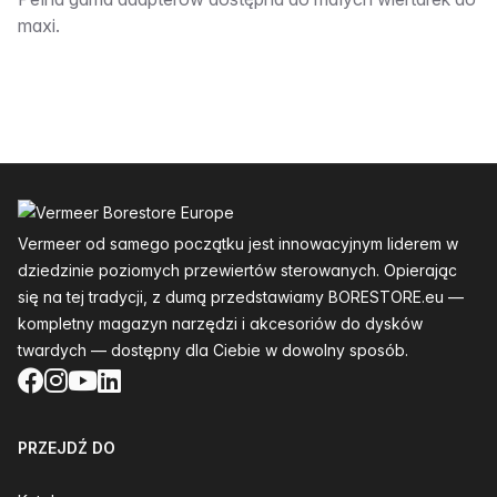
Opis:__________
maxi.
Stopka
Vermeer od samego początku jest innowacyjnym liderem w
dziedzinie poziomych przewiertów sterowanych. Opierając
się na tej tradycji, z dumą przedstawiamy BORESTORE.eu —
kompletny magazyn narzędzi i akcesoriów do dysków
twardych — dostępny dla Ciebie w dowolny sposób.
Facebook
Instagram
YouTube
LinkedIn
PRZEJDŹ DO