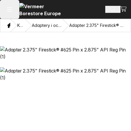
Zoba
Szukaj 
Otwórz menu główne
Dom
Katalog
Adaptery i oczy przyciągające
Adapter 2.375" Firestick® #625 Pin x 2.875" API Reg Pin