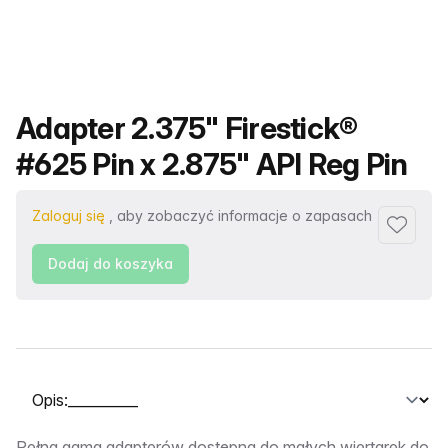
Nazwa produktu
Adapter 2.375" Firestick®
#625 Pin x 2.875" API Reg Pin
Zaloguj się
, aby zobaczyć informacje o zapasach
Dodaj d
Dodaj do koszyka
Wybierz kartę
Pełna gama adapterów dostępna do małych wiertarek do