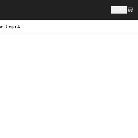
Zoba
Szukaj 
on Rosja 4