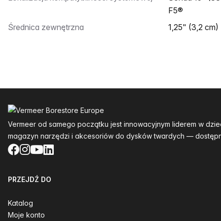
F5®
Średnica zewnętrzna
1,25" (3,2 cm)
Stopka
Vermeer od samego początku jest innowacyjnym liderem w dzie
magazyn narzędzi i akcesoriów do dysków twardych — dostępn
Facebook
Instagram
YouTube
LinkedIn
PRZEJDŹ DO
Katalog
Moje konto