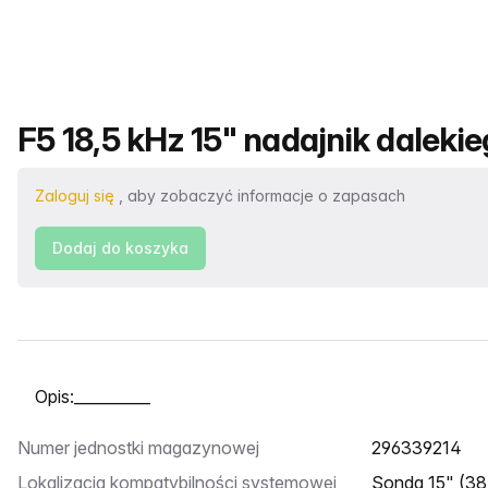
Nazwa produktu
F5 18,5 kHz 15" nadajnik dalekie
Zaloguj się
, aby zobaczyć informacje o zapasach
Dodaj do koszyka
Wybierz kartę
Numer jednostki magazynowej
296339214
Lokalizacja kompatybilności systemowej
Sonda 15" (38