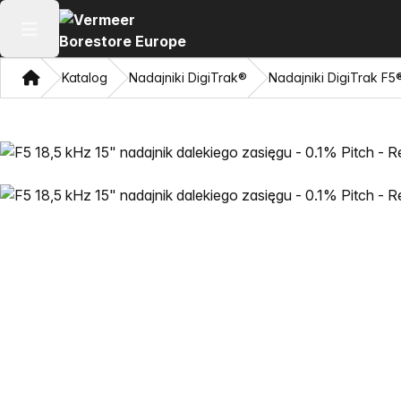
Otwórz menu główne
Dom
Katalog
Nadajniki DigiTrak®
Nadajniki DigiTrak F5