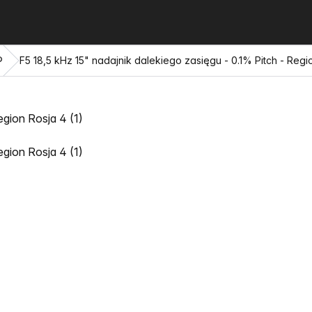
®
F5 18,5 kHz 15" nadajnik dalekiego zasięgu - 0.1% Pitch - Regi