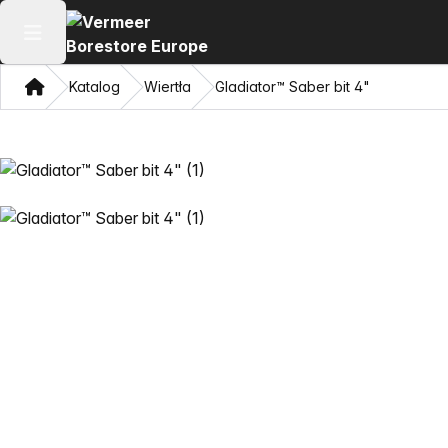
Otwórz menu główne
Dom
Katalog
Wiertła
Gladiator™ Saber bit 4"