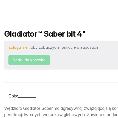
Nazwa produktu
Gladiator™ Saber bit 4"
Zaloguj się
, aby zobaczyć informacje o zapasach
Dodaj do koszyka
Wybierz kartę
Opis:__________
Wędzidło Gladiator Saber ma agresywną, zwężającą się kon
penetracji twardych warunków glebowych. Zawiera standar