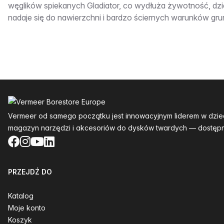
węglików spiekanych Gladiator, co wydłuża żywotność, dzi
nadaje się do nawierzchni i bardzo ściernych warunków gr
Stopka
Vermeer od samego początku jest innowacyjnym liderem w dzie
magazyn narzędzi i akcesoriów do dysków twardych — dostępn
Facebook
Instagram
YouTube
LinkedIn
PRZEJDŹ DO
Katalog
Moje konto
Koszyk