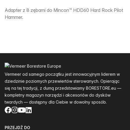
Opis:__________
Adapter z 8 zębami do Mincon™ HDD60 Hard Rock Pilot
Hammer.
Stopka
Vermeer od samego początku jest innowacyjnym liderem w
dziedzinie poziomych przewiertów sterowanych. Opierając
się na tej tradycji, z dumą przedstawiamy BORESTORE.eu —
kompletny magazyn narzędzi i akcesoriów do dysków
twardych — dostępny dla Ciebie w dowolny sposób.
Facebook
Instagram
YouTube
LinkedIn
PRZEJDŹ DO