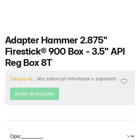
Nazwa produktu
Adapter Hammer 2.875"
Firestick® 900 Box - 3.5" API
Reg Box 8T
Zaloguj się
, aby zobaczyć informacje o zapasach
Dodaj d
Dodaj do koszyka
Wybierz kartę