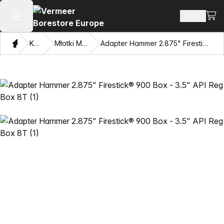
Zoba
Szukaj 
Otwórz menu główne
Dom
Katalog
Młotki Mincon™ HDD
Adapter Hammer 2.875" Firestick® 900 Box - 3.5" API Reg Box 8T