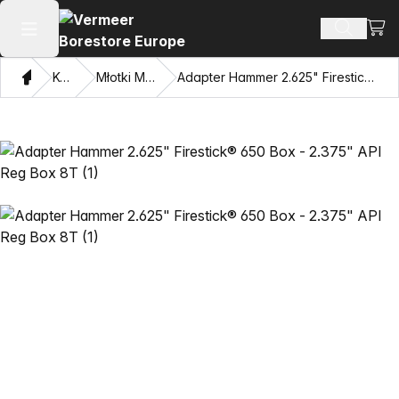
Zoba
Szukaj 
Otwórz menu główne
Dom
Katalog
Młotki Mincon™ HDD
Adapter Hammer 2.625" Firestick® 650 Box - 2.375" API Reg Box 8T