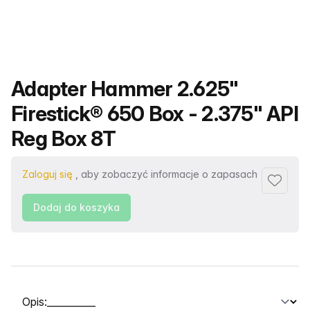
Nazwa produktu
Adapter Hammer 2.625"
Firestick® 650 Box - 2.375" API
Reg Box 8T
Zaloguj się
, aby zobaczyć informacje o zapasach
Dodaj d
Dodaj do koszyka
Wybierz kartę