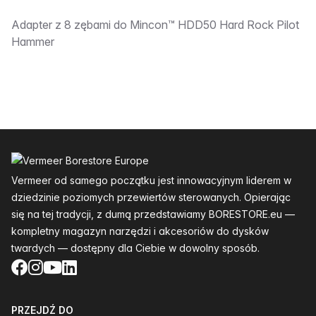
Opis:__________
Adapter z 8 zębami do Mincon™ HDD50 Hard Rock Pilot
Hammer
Stopka
Vermeer od samego początku jest innowacyjnym liderem w
dziedzinie poziomych przewiertów sterowanych. Opierając
się na tej tradycji, z dumą przedstawiamy BORESTORE.eu —
kompletny magazyn narzędzi i akcesoriów do dysków
twardych — dostępny dla Ciebie w dowolny sposób.
Facebook
Instagram
YouTube
LinkedIn
PRZEJDŹ DO