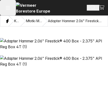
Zoba
Szukaj 
Otwórz menu główne
Dom
Katalog
Młotki Mincon™ HDD
Adapter Hammer 2.06" Firestick® 400 Box - 2.375" API Reg Box 4T