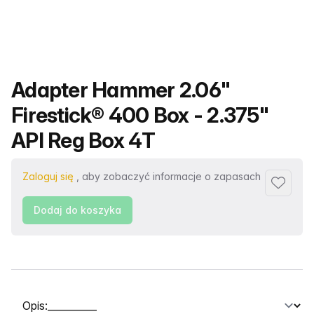
Nazwa produktu
Adapter Hammer 2.06"
Firestick® 400 Box - 2.375"
API Reg Box 4T
Zaloguj się
, aby zobaczyć informacje o zapasach
Dodaj d
Dodaj do koszyka
Wybierz kartę