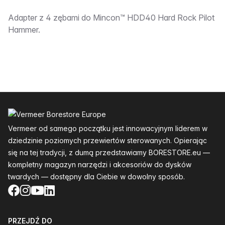
Opis:__________
Adapter z 4 zębami do Mincon™ HDD40 Hard Rock Pilot
Hammer.
Stopka
Vermeer od samego początku jest innowacyjnym liderem w
dziedzinie poziomych przewiertów sterowanych. Opierając
się na tej tradycji, z dumą przedstawiamy BORESTORE.eu —
kompletny magazyn narzędzi i akcesoriów do dysków
twardych — dostępny dla Ciebie w dowolny sposób.
Facebook
Instagram
YouTube
LinkedIn
PRZEJDŹ DO