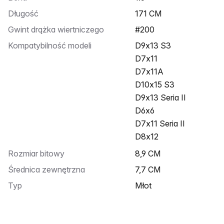
Długość
171 CM
Gwint drążka wiertniczego
#200
Kompatybilność modeli
D9x13 S3
D7x11
D7x11A
D10x15 S3
D9x13 Seria II
D6x6
D7x11 Seria II
D8x12
Rozmiar bitowy
8,9 CM
Średnica zewnętrzna
7,7 CM
Typ
Młot