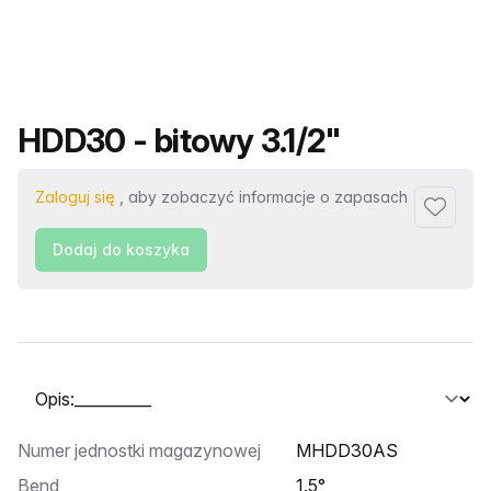
Nazwa produktu
HDD30 - bitowy 3.1/2"
Zaloguj się
, aby zobaczyć informacje o zapasach
Dodaj d
Dodaj do koszyka
Wybierz kartę
Numer jednostki magazynowej
MHDD30AS
Bend
1.5°