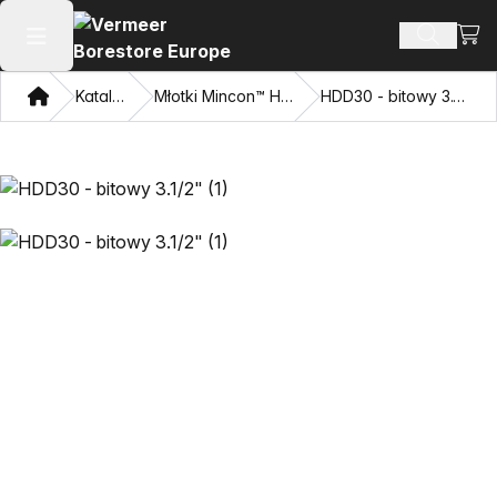
Zoba
Szukaj 
Otwórz menu główne
Dom
Katalog
Młotki Mincon™ HDD
HDD30 - bitowy 3.1/2"