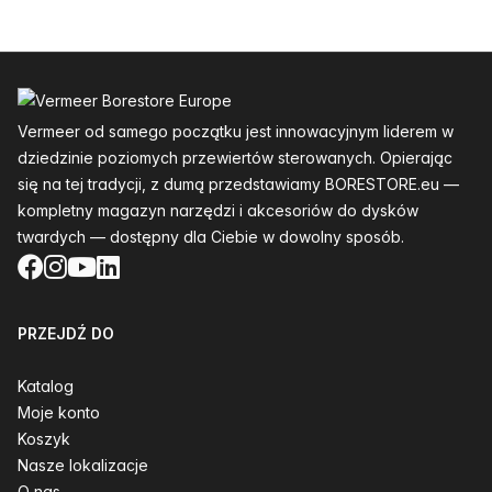
Stopka
Vermeer od samego początku jest innowacyjnym liderem w
dziedzinie poziomych przewiertów sterowanych. Opierając
się na tej tradycji, z dumą przedstawiamy BORESTORE.eu —
kompletny magazyn narzędzi i akcesoriów do dysków
twardych — dostępny dla Ciebie w dowolny sposób.
Facebook
Instagram
YouTube
LinkedIn
PRZEJDŹ DO
Katalog
Moje konto
Koszyk
Nasze lokalizacje
O nas