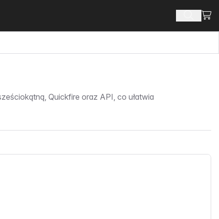
Zoba
Szukaj 
eściokątną, Quickfire oraz API, co ułatwia