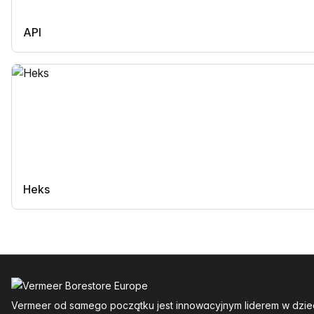
API
Heks
Stopka
Vermeer od samego początku jest innowacyjnym liderem w dzie