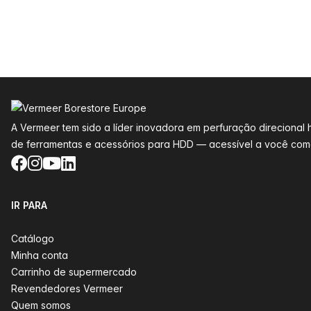
Rodapé
A Vermeer tem sido a líder inovadora em perfuração direciona
de ferramentas e acessórios para HDD — acessível a você como
Facebook
Instagram
YouTube
LinkedIn
IR PARA
Catálogo
Minha conta
Carrinho de supermercado
Revendedores Vermeer
Quem somos