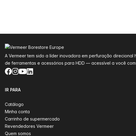
Rodapé
A Vermeer tem sido a líder inovadora em perfuração direciona
de ferramentas e acessórios para HDD — acessível a você como
Facebook
Instagram
YouTube
LinkedIn
IR PARA
Catálogo
Minha conta
Carrinho de supermercado
Revendedores Vermeer
Quem somos