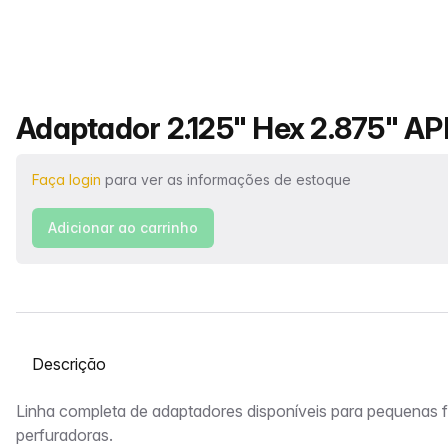
Nome do produto
Adaptador 2.125" Hex 2.875" API
Faça login
para ver as informações de estoque
Adicionar ao carrinho
Selecione uma guia
Descrição
Linha completa de adaptadores disponíveis para pequenas f
perfuradoras.