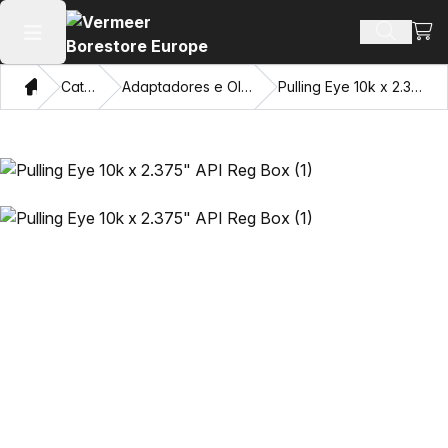
Ver 
Busca d
Abrir menu principal
Casa
Catálogo
Adaptadores e Olhos Puxadores
Pulling Eye 10k x 2.375" API Reg Box