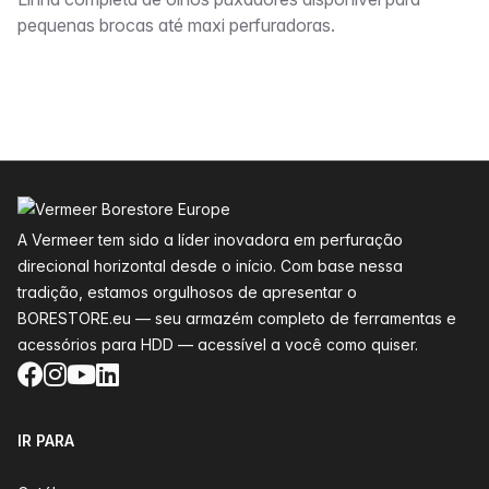
Descrição
pequenas brocas até maxi perfuradoras.
Rodapé
A Vermeer tem sido a líder inovadora em perfuração
direcional horizontal desde o início. Com base nessa
tradição, estamos orgulhosos de apresentar o
BORESTORE.eu — seu armazém completo de ferramentas e
acessórios para HDD — acessível a você como quiser.
Facebook
Instagram
YouTube
LinkedIn
IR PARA