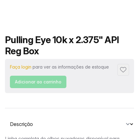
Nome do produto
Pulling Eye 10k x 2.375" API
Reg Box
Faça login
para ver as informações de estoque
Adiciona
Adicionar ao carrinho
Selecione uma guia
Linha completa de olhos puxadores disponível para