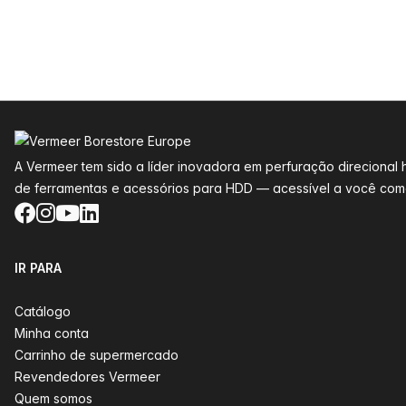
Rodapé
A Vermeer tem sido a líder inovadora em perfuração direciona
de ferramentas e acessórios para HDD — acessível a você como
Facebook
Instagram
YouTube
LinkedIn
IR PARA
Catálogo
Minha conta
Carrinho de supermercado
Revendedores Vermeer
Quem somos