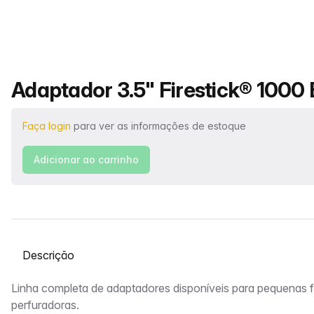
Nome do produto
Adaptador 3.5" Firestick® 1000 B
Faça login
para ver as informações de estoque
Adicionar ao carrinho
Selecione uma guia
Descrição
Linha completa de adaptadores disponíveis para pequenas f
perfuradoras.