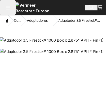
Ver 
Busca d
Abrir menu principal
Casa
Catálogo
Adaptadores e Olhos Puxadores
Adaptador 3.5 Firestick® 1000 Box x 2.875" API IF Pin