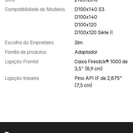
Compatibilidade de Modelos
D100x140 S3
D100x140
D100x120
D100x120 Série II
Escolha do Empreiteiro
Sim
Família de produtos
Adaptador
Ligação Frontal
Caixa Firestick® 1000 de
3,5" (8,9 cm)
Ligação traseira
Pino API IF de 2,875"
(7,3 cm)
Rodapé