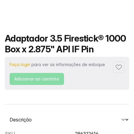
Nome do produto
Adaptador 3.5 Firestick® 1000
Box x 2.875" API IF Pin
Faça login
para ver as informações de estoque
Adiciona
Adicionar ao carrinho
Selecione uma guia
SKU
296312616