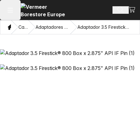
Ver 
Busca d
Abrir menu principal
Casa
Catálogo
Adaptadores e Olhos Puxadores
Adaptador 3.5 Firestick® 800 Box x 2.875" API IF Pin