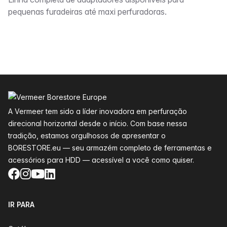
Descrição
pequenas furadeiras até maxi perfuradoras.
Rodapé
A Vermeer tem sido a líder inovadora em perfuração
direcional horizontal desde o início. Com base nessa
tradição, estamos orgulhosos de apresentar o
BORESTORE.eu — seu armazém completo de ferramentas e
acessórios para HDD — acessível a você como quiser.
Facebook
Instagram
YouTube
LinkedIn
IR PARA