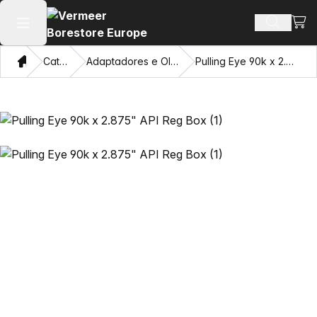
Ver 
Busca d
Abrir menu principal
Casa
Catálogo
Adaptadores e Olhos Puxadores
Pulling Eye 90k x 2.875" API Reg Box