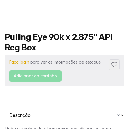
Nome do produto
Pulling Eye 90k x 2.875" API
Reg Box
Faça login
para ver as informações de estoque
Adiciona
Adicionar ao carrinho
Selecione uma guia
Linha completa de olhos puxadores disponível para