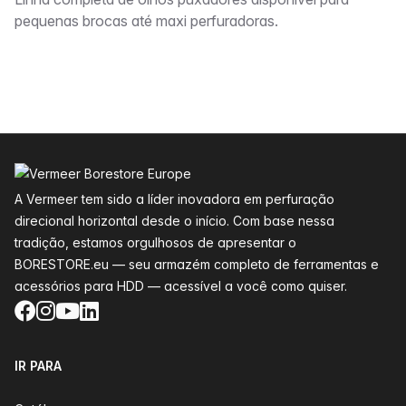
Descrição
pequenas brocas até maxi perfuradoras.
Rodapé
A Vermeer tem sido a líder inovadora em perfuração
direcional horizontal desde o início. Com base nessa
tradição, estamos orgulhosos de apresentar o
BORESTORE.eu — seu armazém completo de ferramentas e
acessórios para HDD — acessível a você como quiser.
Facebook
Instagram
YouTube
LinkedIn
IR PARA