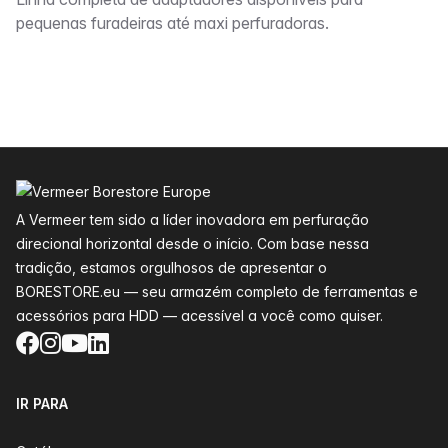
Descrição
pequenas furadeiras até maxi perfuradoras.
Rodapé
A Vermeer tem sido a líder inovadora em perfuração
direcional horizontal desde o início. Com base nessa
tradição, estamos orgulhosos de apresentar o
BORESTORE.eu — seu armazém completo de ferramentas e
acessórios para HDD — acessível a você como quiser.
Facebook
Instagram
YouTube
LinkedIn
IR PARA