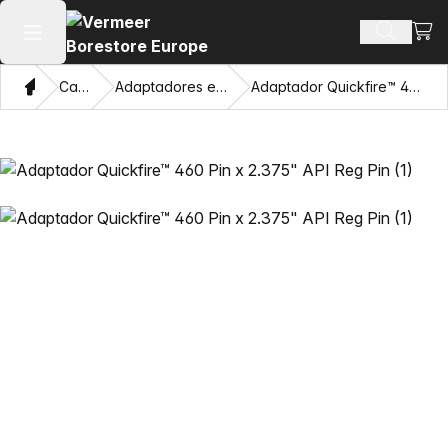
Ver 
Busca d
Abrir menu principal
Casa
Catálogo
Adaptadores e Olhos Puxadores
Adaptador Quickfire™ 460 Pin x 2.375" API Reg Pin