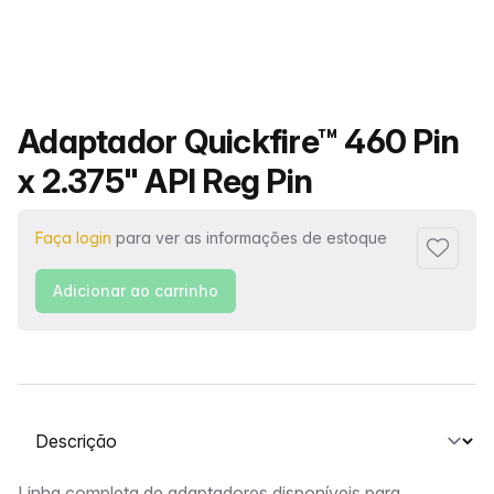
Nome do produto
Adaptador Quickfire™ 460 Pin
x 2.375" API Reg Pin
Faça login
para ver as informações de estoque
Adiciona
Adicionar ao carrinho
Selecione uma guia
Linha completa de adaptadores disponíveis para