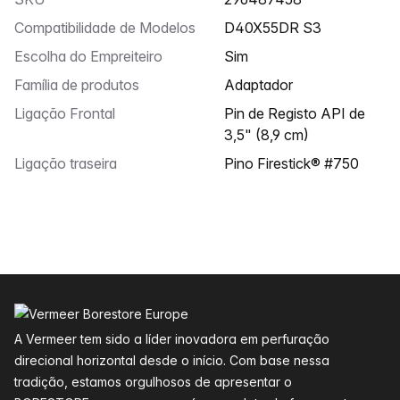
Compatibilidade de Modelos
D40X55DR S3
Escolha do Empreiteiro
Sim
Família de produtos
Adaptador
Ligação Frontal
Pin de Registo API de
3,5" (8,9 cm)
Ligação traseira
Pino Firestick® #750
Rodapé
A Vermeer tem sido a líder inovadora em perfuração
direcional horizontal desde o início. Com base nessa
tradição, estamos orgulhosos de apresentar o