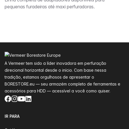
Descrição
pequenas furadeiras até maxi perfuradoras.
Rodapé
A Vermeer tem sido a líder inovadora em perfuração
direcional horizontal desde o início. Com base nessa
tradição, estamos orgulhosos de apresentar o
BORESTORE.eu — seu armazém completo de ferramentas e
acessórios para HDD — acessível a você como quiser.
Facebook
Instagram
YouTube
LinkedIn
IR PARA