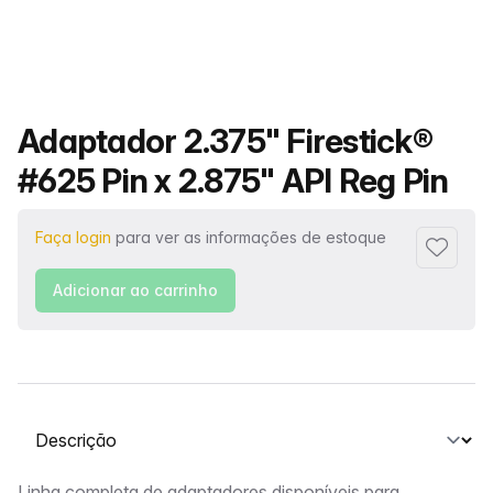
Nome do produto
Adaptador 2.375" Firestick®
#625 Pin x 2.875" API Reg Pin
Faça login
para ver as informações de estoque
Adiciona
Adicionar ao carrinho
Selecione uma guia
Linha completa de adaptadores disponíveis para