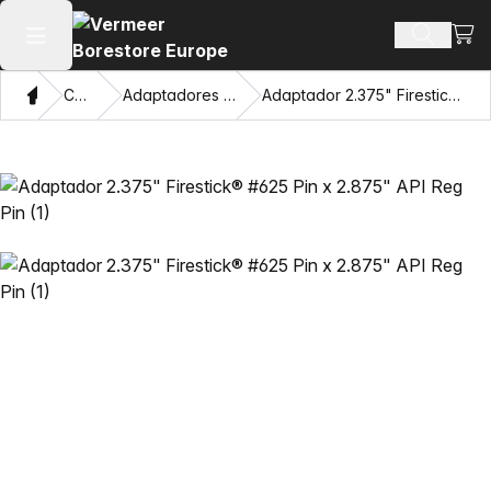
Ver 
Busca d
Abrir menu principal
Casa
Catálogo
Adaptadores e Olhos Puxadores
Adaptador 2.375" Firestick® #625 Pin x 2.875" API Reg Pin