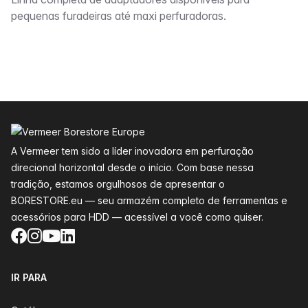
Descrição
pequenas furadeiras até maxi perfuradoras.
Rodapé
A Vermeer tem sido a líder inovadora em perfuração
direcional horizontal desde o início. Com base nessa
tradição, estamos orgulhosos de apresentar o
BORESTORE.eu — seu armazém completo de ferramentas e
acessórios para HDD — acessível a você como quiser.
Facebook
Instagram
YouTube
LinkedIn
IR PARA