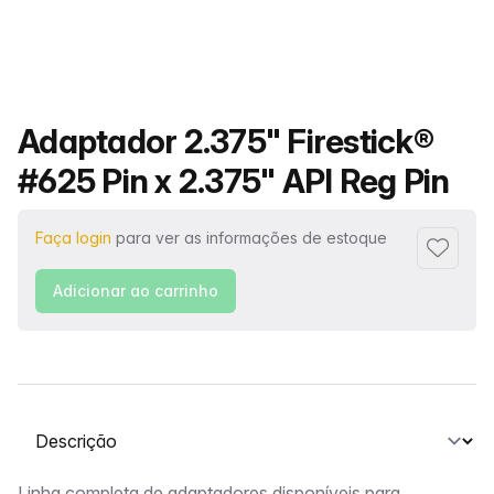
Nome do produto
Adaptador 2.375" Firestick®
#625 Pin x 2.375" API Reg Pin
Faça login
para ver as informações de estoque
Adiciona
Adicionar ao carrinho
Selecione uma guia
Linha completa de adaptadores disponíveis para