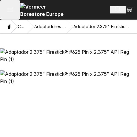
Ver 
Busca d
Abrir menu principal
Casa
Catálogo
Adaptadores e Olhos Puxadores
Adaptador 2.375" Firestick® #625 Pin x 2.375" API Reg Pin