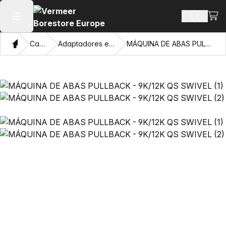
Ver 
Busca d
Abrir menu principal
Casa
Catálogo
Adaptadores e Olhos Puxadores
MÁQUINA DE ABAS PULLBACK - 9K/12K QS SWIVEL