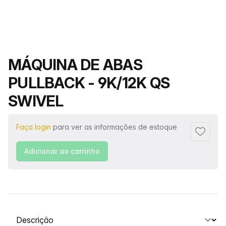
Nome do produto
MÁQUINA DE ABAS
PULLBACK - 9K/12K QS
SWIVEL
Faça login
para ver as informações de estoque
Adiciona
Adicionar ao carrinho
Selecione uma guia