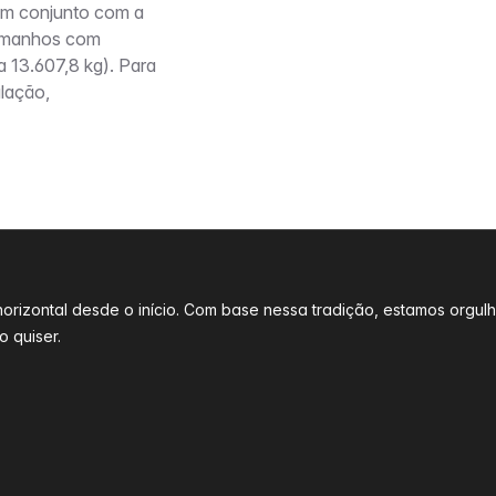
 em conjunto com a
 tamanhos com
a 13.607,8 kg). Para
ulação,
l horizontal desde o início. Com base nessa tradição, estamos o
 quiser.