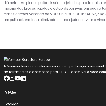
diâmetro. As placas pullback são projetadas para trabalhar
maioria das brocas rápidas e estão disponíveis em quatro
classificações variando de 9.000 lb a 30.000 lb (4082,3 kg 
um pullback em linha otimizado e para ajudar a evitar a vinc
Rodapé
A Vermeer tem sido a líder inovadora em perfuração direciona
de ferramentas e acessórios para HDD — acessível a você como
Facebook
Instagram
YouTube
LinkedIn
IR PARA
Catálogo