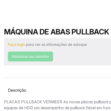
Nome do produto
MÁQUINA DE ABAS PULLBACK -
Faça login
para ver as informações de estoque
Adicionar ao carrinho
Selecione uma guia
Descrição
PLACAS PULLBACK VERMEER As novas placas pullback p
equipas de HDD um desempenho de pullback fiável em fur