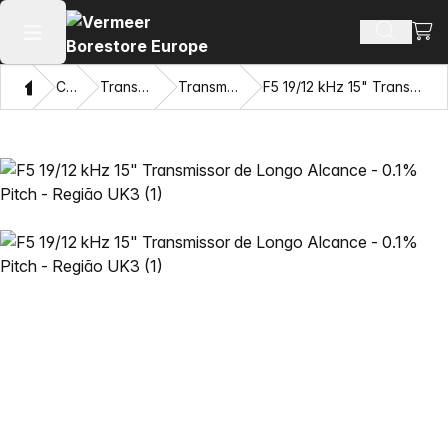
Ver 
Busca d
Abrir menu principal
Casa
Catálogo
Transmissores DigiTrak®
Transmissores DigiTrak F5®
F5 19/12 kHz 15" Transmissor de Longo Alcance - 0.1% Pitch - Região UK3