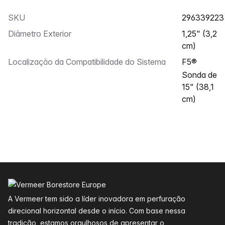
SKU
296339223
Diâmetro Exterior
1,25" (3,2
cm)
Localização da Compatibilidade do Sistema
F5®
Sonda de
15" (38,1
cm)
Rodapé
A Vermeer tem sido a líder inovadora em perfuração
direcional horizontal desde o início. Com base nessa
tradição, estamos orgulhosos de apresentar o