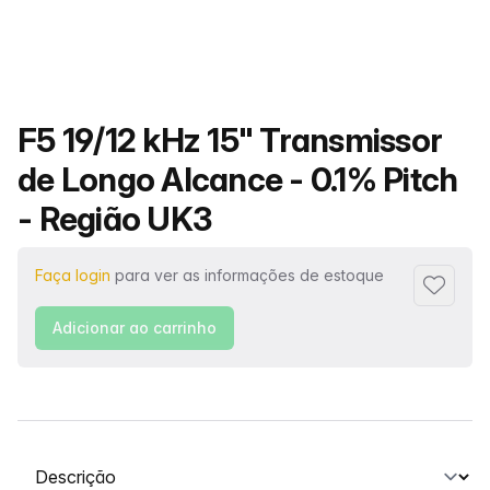
Nome do produto
F5 19/12 kHz 15" Transmissor
de Longo Alcance - 0.1% Pitch
- Região UK3
Faça login
para ver as informações de estoque
Adiciona
Adicionar ao carrinho
Selecione uma guia