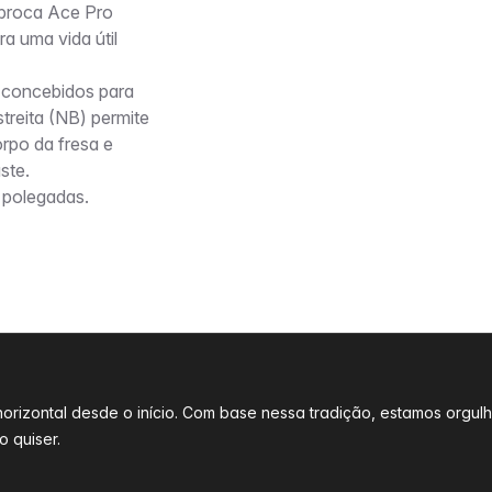
broca Ace Pro
a uma vida útil
 concebidos para
treita (NB) permite
rpo da fresa e
ste.
 polegadas.
l horizontal desde o início. Com base nessa tradição, estamos o
 quiser.