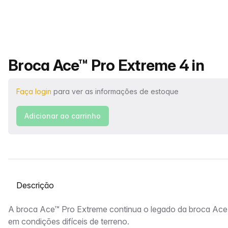
Nome do produto
Broca Ace™ Pro Extreme 4 in
Faça login
para ver as informações de estoque
Adicionar ao carrinho
Selecione uma guia
Descrição
A broca Ace™ Pro Extreme continua o legado da broca A
em condições difíceis de terreno.