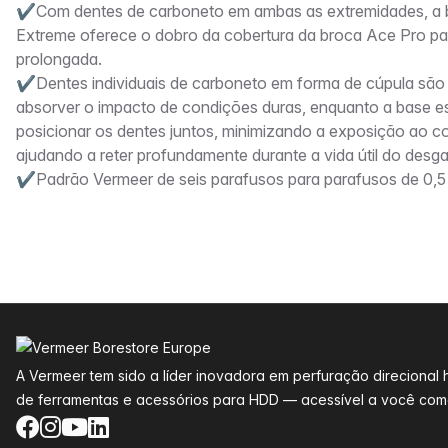
✔Com dentes de carboneto em ambas as extremidades, a 
Extreme oferece o dobro da cobertura da broca Ace Pro par
prolongada.
✔Dentes individuais de carboneto em forma de cúpula são
absorver o impacto de condições duras, enquanto a base es
posicionar os dentes juntos, minimizando a exposição ao co
ajudando a reter profundamente durante a vida útil do desga
✔Padrão Vermeer de seis parafusos para parafusos de 0,5
Rodapé
A Vermeer tem sido a líder inovadora em perfuração direciona
de ferramentas e acessórios para HDD — acessível a você como
Facebook
Instagram
YouTube
LinkedIn