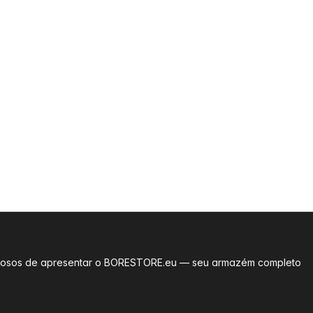
rgulhosos de apresentar o BORESTORE.eu — seu armazém completo