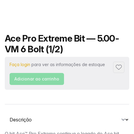
Nome do produto
Ace Pro Extreme Bit — 5.00-
VM 6 Bolt (1/2)
Faça login
para ver as informações de estoque
Adiciona
Adicionar ao carrinho
Selecione uma guia
O bit Ace™ Pro Extreme continua o legado do Ace bit