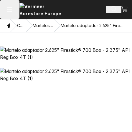
Ver 
Busca d
Abrir menu principal
Casa
Catálogo
Martelos HDD Mincon™
Martelo adaptador 2.625" Firestick® 700 Box - 2.375" API Reg Box 4T