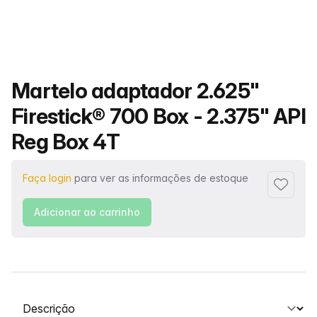
Nome do produto
Martelo adaptador 2.625"
Firestick® 700 Box - 2.375" API
Reg Box 4T
Faça login
para ver as informações de estoque
Adiciona
Adicionar ao carrinho
Selecione uma guia