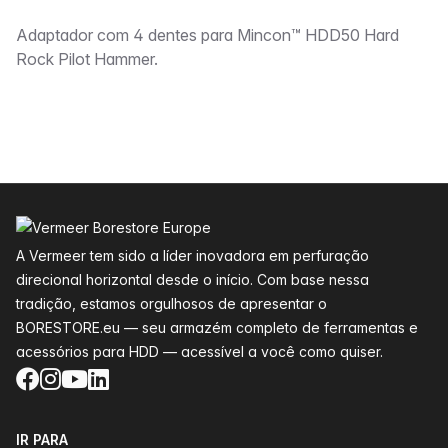
Descrição
Adaptador com 4 dentes para Mincon™ HDD50 Hard
Rock Pilot Hammer.
Rodapé
A Vermeer tem sido a líder inovadora em perfuração
direcional horizontal desde o início. Com base nessa
tradição, estamos orgulhosos de apresentar o
BORESTORE.eu — seu armazém completo de ferramentas e
acessórios para HDD — acessível a você como quiser.
Facebook
Instagram
YouTube
LinkedIn
IR PARA