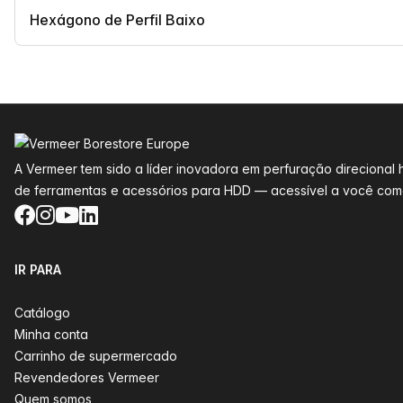
Hexágono de Perfil Baixo
Rodapé
A Vermeer tem sido a líder inovadora em perfuração direciona
de ferramentas e acessórios para HDD — acessível a você como
Facebook
Instagram
YouTube
LinkedIn
IR PARA
Catálogo
Minha conta
Carrinho de supermercado
Revendedores Vermeer
Quem somos