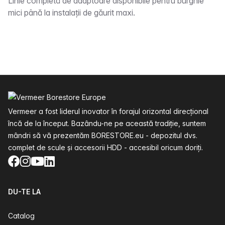
Descriere
Linie completă de adaptoare disponibile pentru burghie
mici până la instalații de găurit maxi.
Subsol
Vermeer a fost liderul inovator în forajul orizontal direcțional
încă de la început. Bazându-ne pe această tradiție, suntem
mândri să vă prezentăm BORESTORE.eu - depozitul dvs.
complet de scule și accesorii HDD - accesibil oricum doriți.
Facebook
Instagram
YouTube
LinkedIn
DU-TE LA
Catalog