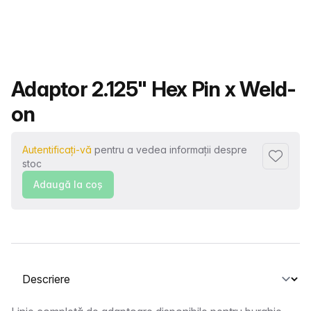
Nume produs
Adaptor 2.125" Hex Pin x Weld-
on
Autentificați-vă
pentru a vedea informații despre
Adaugă l
stoc
Adaugă la coş
Selectați o filă