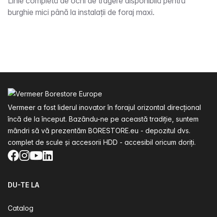
Descriere
Linie completă de ochi de tragere disponibilă pentru
burghie mici până la instalații de foraj maxi.
Subsol
Vermeer a fost liderul inovator în forajul orizontal direcțional
încă de la început. Bazându-ne pe această tradiție, suntem
mândri să vă prezentăm BORESTORE.eu - depozitul dvs.
complet de scule și accesorii HDD - accesibil oricum doriți.
Facebook
Instagram
YouTube
LinkedIn
DU-TE LA
Catalog