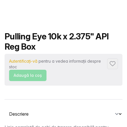
Nume produs
Pulling Eye 10k x 2.375" API
Reg Box
Autentificați-vă
pentru a vedea informații despre
Adaugă l
stoc
Adaugă la coş
Selectați o filă