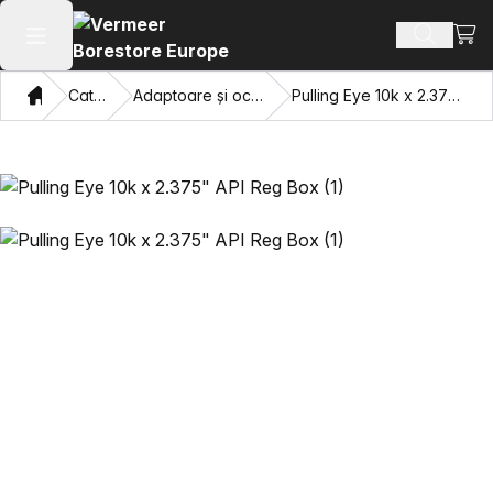
Vezi 
Căutați 
Deschide meniul principal
Domiciliu
Catalog
Adaptoare și ochi care trag
Pulling Eye 10k x 2.375" API Reg Box