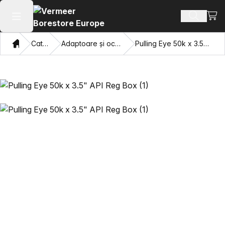
Vezi 
Căutați 
Deschide meniul principal
Domiciliu
Catalog
Adaptoare și ochi care trag
Pulling Eye 50k x 3.5" API Reg Box