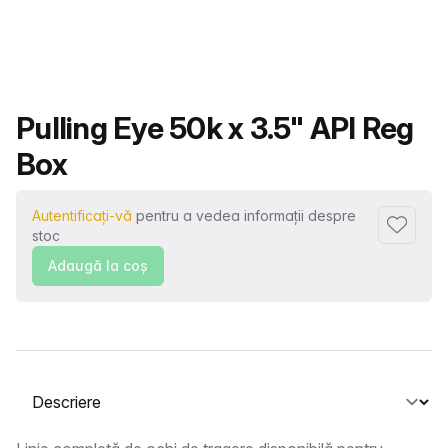
Nume produs
Pulling Eye 50k x 3.5" API Reg
Box
Autentificați-vă
pentru a vedea informații despre
Adaugă l
stoc
Adaugă la coş
Selectați o filă