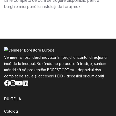
Descriere
Linie completă de ochi de tragere disponibilă pentru
burghie mici până la instalații de foraj maxi.
Subsol
Vermeer a fost liderul inovator în forajul orizontal direcțional
încă de la început. Bazându-ne pe această tradiție, suntem
mândri să vă prezentăm BORESTORE.eu - depozitul dvs.
complet de scule și accesorii HDD - accesibil oricum doriți.
Facebook
Instagram
YouTube
LinkedIn
DU-TE LA
Catalog