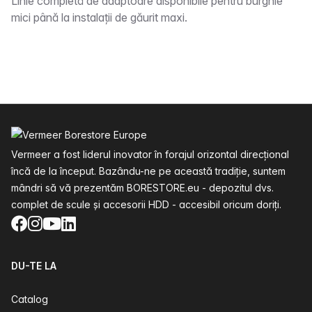
Descriere
Linie completă de adaptoare disponibile pentru burghie
mici până la instalații de găurit maxi.
Subsol
Vermeer a fost liderul inovator în forajul orizontal direcțional
încă de la început. Bazându-ne pe această tradiție, suntem
mândri să vă prezentăm BORESTORE.eu - depozitul dvs.
complet de scule și accesorii HDD - accesibil oricum doriți.
Facebook
Instagram
YouTube
LinkedIn
DU-TE LA
Catalog