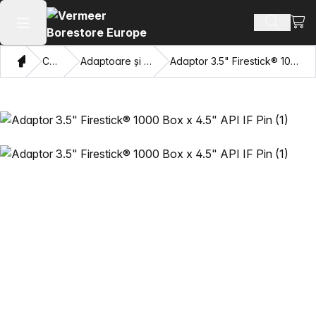
Vezi 
Căutați 
Deschide meniul principal
Domiciliu
Catalog
Adaptoare și ochi care trag
Adaptor 3.5" Firestick® 1000 Box x 4.5" API IF Pin