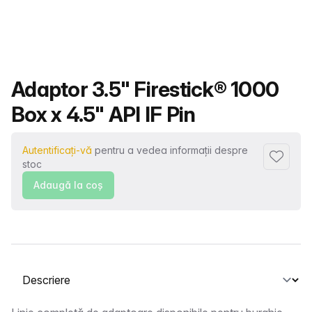
Nume produs
Adaptor 3.5" Firestick® 1000
Box x 4.5" API IF Pin
Autentificați-vă
pentru a vedea informații despre
Adaugă l
stoc
Adaugă la coş
Selectați o filă