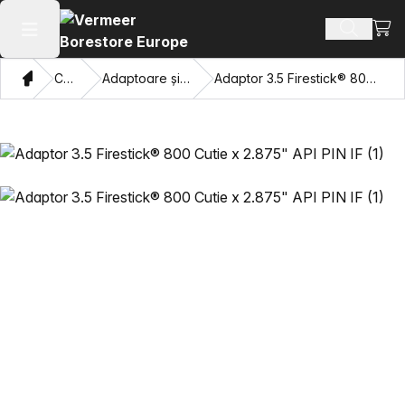
Vezi 
Căutați 
Deschide meniul principal
Domiciliu
Catalog
Adaptoare și ochi care trag
Adaptor 3.5 Firestick® 800 Cutie x 2.875" API PIN IF