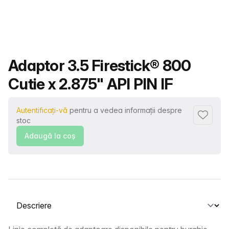
Nume produs
Adaptor 3.5 Firestick® 800
Cutie x 2.875" API PIN IF
Autentificați-vă
pentru a vedea informații despre
Adaugă l
stoc
Adaugă la coş
Selectați o filă