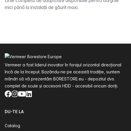
Descriere
Linie completă de adaptoare disponibile pentru burghie
mici până la instalații de găurit maxi.
Subsol
Vermeer a fost liderul inovator în forajul orizontal direcțional
încă de la început. Bazându-ne pe această tradiție, suntem
mândri să vă prezentăm BORESTORE.eu - depozitul dvs.
complet de scule și accesorii HDD - accesibil oricum doriți.
Facebook
Instagram
YouTube
LinkedIn
DU-TE LA
Catalog