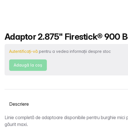
Nume produs
Adaptor 2.875" Firestick® 900 B
Autentificați-vă
pentru a vedea informații despre stoc
Adaugă la coş
Selectați o filă
Descriere
Linie completă de adaptoare disponibile pentru burghie mici pâ
găurit maxi.