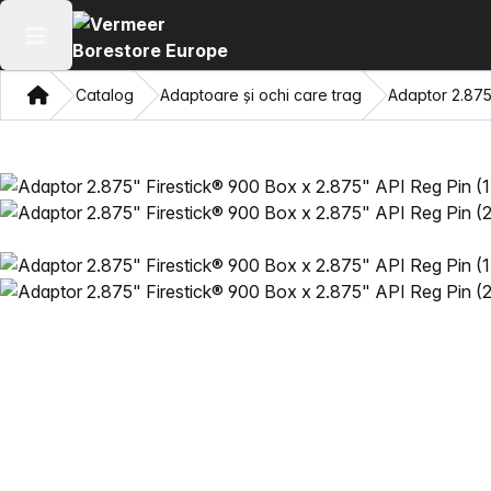
Deschide meniul principal
Domiciliu
Catalog
Adaptoare și ochi care trag
Adaptor 2.875