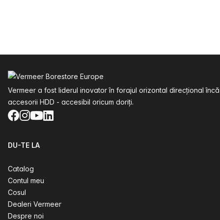
Subsol
Vermeer a fost liderul inovator în forajul orizontal direcțional
accesorii HDD - accesibil oricum doriți.
Facebook
Instagram
YouTube
LinkedIn
DU-TE LA
Catalog
Contul meu
Cosul
Dealeri Vermeer
Despre noi