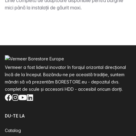
Descriere
Linie completă de adaptoare disponibile pentru burghie
mici până la instalații de găurit maxi.
Subsol
Vermeer a fost liderul inovator în forajul orizontal direcțional
încă de la început. Bazându-ne pe această tradiție, suntem
mândri să vă prezentăm BORESTORE.eu - depozitul dvs.
complet de scule și accesorii HDD - accesibil oricum doriți.
Facebook
Instagram
YouTube
LinkedIn
DU-TE LA
Catalog