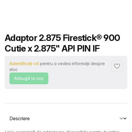
Nume produs
Adaptor 2.875 Firestick® 900
Cutie x 2.875" API PIN IF
Autentificați-vă
pentru a vedea informații despre
Adaugă l
stoc
Adaugă la coş
Selectați o filă