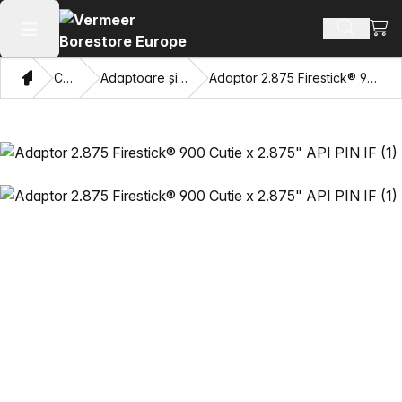
Vezi 
Căutați 
Deschide meniul principal
Domiciliu
Catalog
Adaptoare și ochi care trag
Adaptor 2.875 Firestick® 900 Cutie x 2.875" API PIN IF