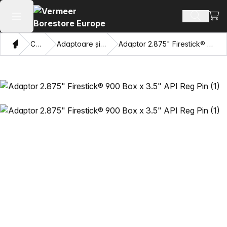
Vezi 
Căutați 
Deschide meniul principal
Domiciliu
Catalog
Adaptoare și ochi care trag
Adaptor 2.875" Firestick® 900 Box x 3.5" API Reg Pin