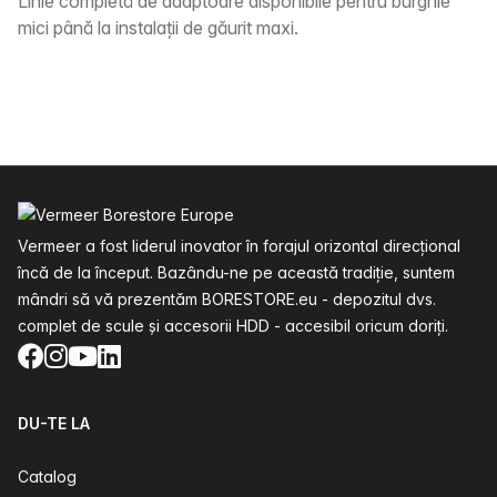
Descriere
Linie completă de adaptoare disponibile pentru burghie
mici până la instalații de găurit maxi.
Subsol
Vermeer a fost liderul inovator în forajul orizontal direcțional
încă de la început. Bazându-ne pe această tradiție, suntem
mândri să vă prezentăm BORESTORE.eu - depozitul dvs.
complet de scule și accesorii HDD - accesibil oricum doriți.
Facebook
Instagram
YouTube
LinkedIn
DU-TE LA
Catalog