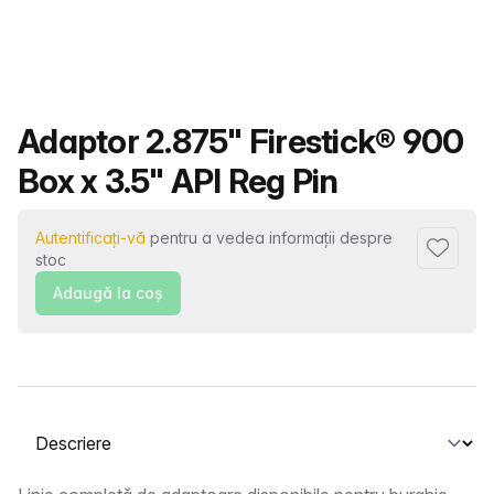
Nume produs
Adaptor 2.875" Firestick® 900
Box x 3.5" API Reg Pin
Autentificați-vă
pentru a vedea informații despre
Adaugă l
stoc
Adaugă la coş
Selectați o filă