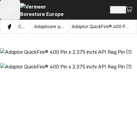
Vezi 
Căutați 
Deschide meniul principal
Domiciliu
Catalog
Adaptoare și ochi care trag
Adaptor QuickFire® 400 Pin x 2.375 inchi API Reg Pin