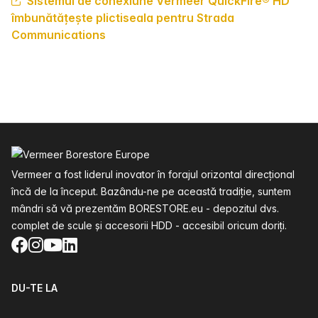
Sistemul de conexiune Vermeer QuickFire® HD
îmbunătățește plictiseala pentru Strada
Communications
Subsol
Vermeer a fost liderul inovator în forajul orizontal direcțional
încă de la început. Bazându-ne pe această tradiție, suntem
mândri să vă prezentăm BORESTORE.eu - depozitul dvs.
complet de scule și accesorii HDD - accesibil oricum doriți.
Facebook
Instagram
YouTube
LinkedIn
DU-TE LA