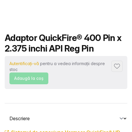
Nume produs
Adaptor QuickFire® 400 Pin x
2.375 inchi API Reg Pin
Autentificați-vă
pentru a vedea informații despre
Adaugă l
stoc
Adaugă la coş
Selectați o filă